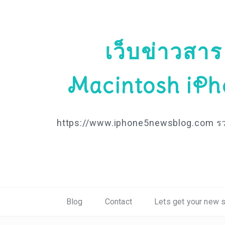
เว็บข่าวสา
Macintosh iPh
https://www.iphone5newsblog.com รวมทริ
Blog
Contact
Lets get your new s