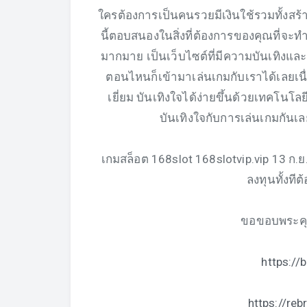
ใครต้องการเป็นคนรวยมีเงินใช้รวมทั้งสร้
นี้ตอบสนองในสิ่งที่ต้องการของคุณที่จะทำ
มากมาย เป็นเว็บไซต์ที่มีความบันเทิงและ
ตอนไหนก็เข้ามาเล่นเกมกับเราได้เลยเน
เยี่ยม บันเทิงใจได้ง่ายขึ้นด้วยเทคโนโล
บันเทิงใจกับการเล่นเกมกันเลย
เกมสล็อต 168slot 168slotvip.vip 13 ก.ย.
ลงทุนทั้งทีต้
ขอขอบพระคุ
https://b
https://reb