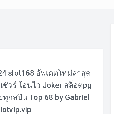
4 slot168 อัพเดตใหม่ล่าสุด
ินชัวร์ โอนไว Joker สล็อตpg
ยทุกสปิน Top 68 by Gabriel
lotvip.vip