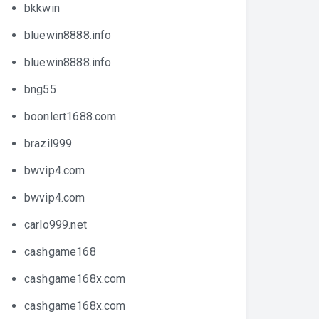
bkkwin
bluewin8888.info
bluewin8888.info
bng55
boonlert1688.com
brazil999
bwvip4.com
bwvip4.com
carlo999.net
cashgame168
cashgame168x.com
cashgame168x.com