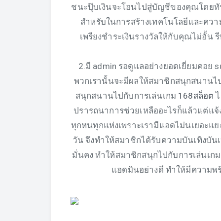
ชนะปุ๊บเงินจะโอนไปสู่บัญชีของคุณโดยท
สำหรับในการสร้างเทคโนโลยีและความสำ
เพรียงชำระเงินรางวัลให้กับคุณไม่อั้น ร
2.มี admin รอดูแลอย่างยอดเยี่ยมคอย s
พวกเรานั้นจะมีผลให้สมาชิกสนุกสนานไปก
สนุกสนานไปกับการเล่นเกม
168สล็อต
ไ
ปรารถนาการช่วยเหลืออะไรก็แล้วแต่แจ้
ทุกหนทุกแห่งเพราะเรามีแอดไม่นเยอะแยะ
วัน จึงทำให้สมาชิกได้รับความบันเทิงบันเทิ
มั่นคง ทำให้สมาชิกสนุกไปกับการเล่นเกม
แอดมินอย่างดี ทำให้มีความพร