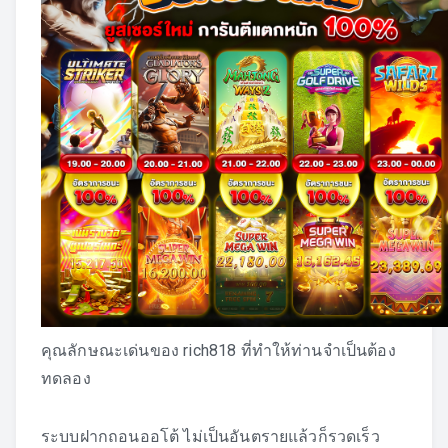
คุณลักษณะเด่นของ rich818 ที่ทำให้ท่านจำเป็นต้อง
ทดลอง
ระบบฝากถอนออโต้ ไม่เป็นอันตรายแล้วก็รวดเร็ว