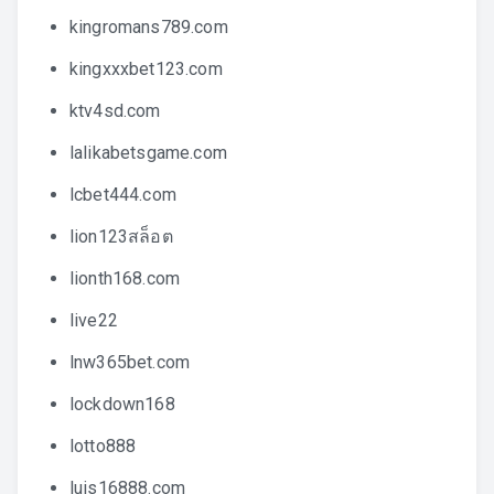
kingromans789.com
kingxxxbet123.com
ktv4sd.com
lalikabetsgame.com
lcbet444.com
lion123สล็อต
lionth168.com
live22
lnw365bet.com
lockdown168
lotto888
luis16888.com