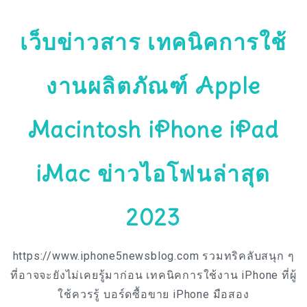
เว็บข่าวสาร เทคนิคการใช้
งานผลิตภัณฑ์ Apple
Macintosh iPhone iPad
iMac ข่าวไอโฟนล่าสุด
2023
https://www.iphone5newsblog.com รวมทริคลับสนุก ๆ
ที่อาจจะยังไม่เคยรู้มาก่อน เทคนิคการใช้งาน iPhone ที่ผู้
ใช้ควรรู้ บอร์ดซื้อขาย iPhone มือสอง