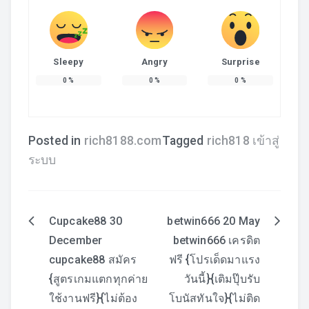
Sleepy
Angry
Surprise
0
%
0
%
0
%
Posted in
rich8188.com
Tagged
rich818 เข้าสู่
ระบบ
Cupcake88 30
betwin666 20 May
แนะแนว
December
betwin666 เครดิต
เรื่อง
cupcake88 สมัคร
ฟรี {โปรเด็ดมาแรง
{สูตรเกมแตกทุกค่าย
วันนี้}{เติมปุ๊บรับ
ใช้งานฟรี}{ไม่ต้อง
โบนัสทันใจ}{ไม่ติด