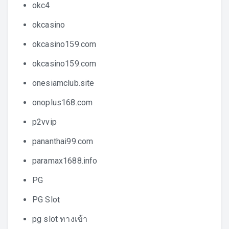
okc4
okcasino
okcasino159.com
okcasino159.com
onesiamclub.site
onoplus168.com
p2vvip
pananthai99.com
paramax1688.info
PG
PG Slot
pg slot ทางเข้า