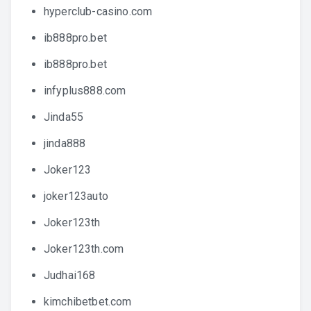
hyperclub-casino.com
ib888pro.bet
ib888pro.bet
infyplus888.com
Jinda55
jinda888
Joker123
joker123auto
Joker123th
Joker123th.com
Judhai168
kimchibetbet.com