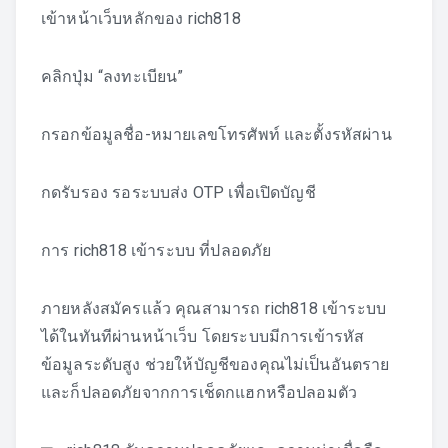
เข้าหน้าเว็บหลักของ rich818
คลิกปุ่ม “ลงทะเบียน”
กรอกข้อมูลชื่อ-หมายเลขโทรศัพท์ และตั้งรหัสผ่าน
กดรับรอง รอระบบส่ง OTP เพื่อเปิดบัญชี
การ rich818 เข้าระบบ ที่ปลอดภัย
ภายหลังสมัครแล้ว คุณสามารถ
rich818
เข้าระบบ
ได้ในทันทีผ่านหน้าเว็บ โดยระบบมีการเข้ารหัส
ข้อมูลระดับสูง ช่วยให้บัญชีของคุณไม่เป็นอันตราย
และก็ปลอดภัยจากการเช็ดกแฮกหรือปลอมตัว