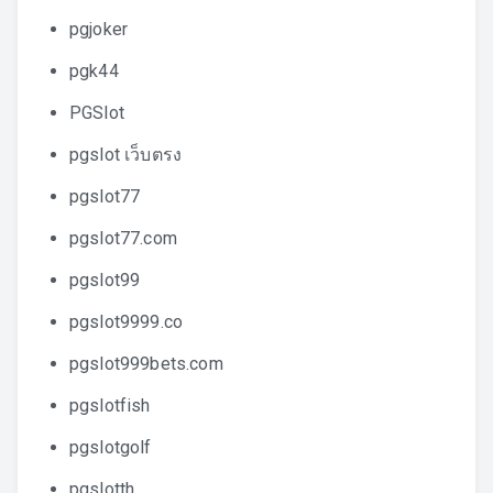
pgjoker
pgk44
PGSlot
pgslot เว็บตรง
pgslot77
pgslot77.com
pgslot99
pgslot9999.co
pgslot999bets.com
pgslotfish
pgslotgolf
pgslotth