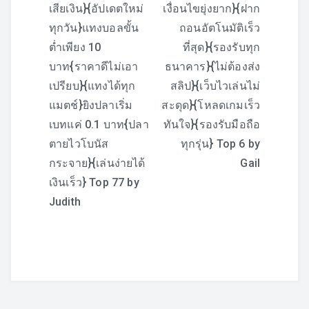
เสียเงิน}{อัปเดตใหม่
เงื่อนไขยุ่งยาก}{ฝาก
ทุกวัน}แทงบอลขั้น
ถอนอัตโนมัติเร็ว
ต่ำเพียง 10
ที่สุด}{รองรับทุก
บาท{ราคาดีไม่เอา
ธนาคาร}{ไม่ต้องส่ง
เปรียบ}{แทงได้ทุก
สลิป}{เว็บไวเล่นไม่
แมตช์}ยิงปลาเริ่ม
สะดุด}{โหลดเกมเร็ว
เบทแค่ 0.1 บาท{ปลา
ทันใจ}{รองรับมือถือ
ตายไวโบนัส
ทุกรุ่น} Top 6 by
กระจาย}{เล่นง่ายได้
Gail
เงินเร็ว} Top 77 by
Judith