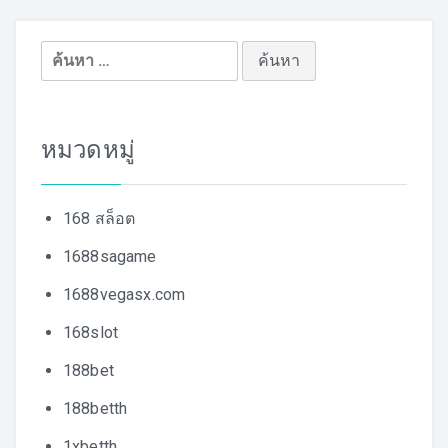
ค้นหา
สำหรับ:
หมวดหมู่
168 สล็อต
1688sagame
1688vegasx.com
168slot
188bet
188betth
1xbetth