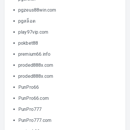
pgzeus88win.com
pgสล็อต
play97vip.com
pokbet88
premium66.info
proded888x.com
proded888x.com
PunPro66
PunPro66.com
PunPro777
PunPro777.com