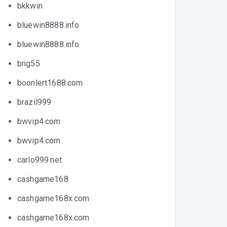
bkkwin
bluewin8888.info
bluewin8888.info
bng55
boonlert1688.com
brazil999
bwvip4.com
bwvip4.com
carlo999.net
cashgame168
cashgame168x.com
cashgame168x.com