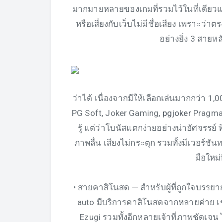
มากมายหลายของเกมที่รวมไว้ในที่เดียวแ
หรือเสี่ยงกับเว็บไม่มีชื่อเสียง เพราะว
อย่างยิ่ง 3 สายหล
ว่าได้ เนื่องจากมีให้เลือกเล่นมากกว่า 1
PG Soft, Joker Gaming,
pgjoker
Pragmat
รู้ แต่ว่าโบนัสแตกง่ายอย่างน่าอัศจรรย
ภาพลื่น เสียงไม่กระตุก รวมทั้งมีเวอร์ช
มือใหม่ท
• สายคาสิโนสด — สำหรับผู้ที่ถูกใจบรรย
auto มีบริการคาสิโนสดจากหลายค่าย เช
Ezugi รวมทั้งอีกหลายเจ้าที่ภาพชัดเจน 