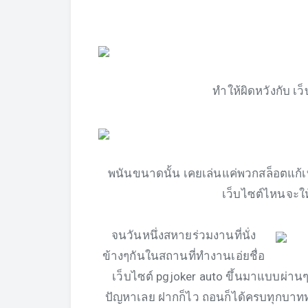
ทำให้ผิดหวังกับ เ
พนันขนาดนั้น เคยเล่นแค่พวกสล็อตแก้เ
เว็บไซต์ไหนจะให
จนวันหนึ่งสหายร่วมงานที่นั่ง
ข้างๆกันในสถานที่ทำงานเอ่ยชื่อ
เว็บไซต์ pgjoker auto ขึ้นมาแบบผ่านๆ
ปัญหาเลย ฝากก็ไว ถอนก็ได้ครบทุกบาททุกเ