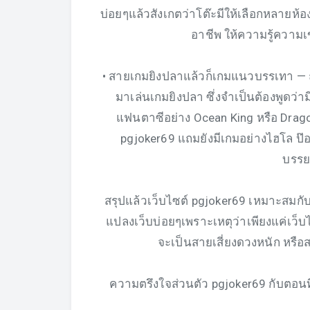
บ่อยๆแล้วสังเกตว่าโต๊ะมีให้เลือกหลายห้อ
อาชีพ ให้ความรู้ความเข้
• สายเกมยิงปลาแล้วก็เกมแนวบรรเทา — ถ้
มาเล่นเกมยิงปลา ซึ่งจำเป็นต้องพูดว่
แฟนตาซีอย่าง Ocean King หรือ Dragon
pgjoker69 แถมยังมีเกมอย่างไฮโล ป๊อก
บรรย
สรุปแล้วเว็บไซต์ pgjoker69 เหมาะสมก
แปลงเว็บบ่อยๆเพราะเหตุว่าเพียงแค่เว็บ
จะเป็นสายเสี่ยงดวงหนัก หรือ
ความตรึงใจส่วนตัว pgjoker69 กับตอนที