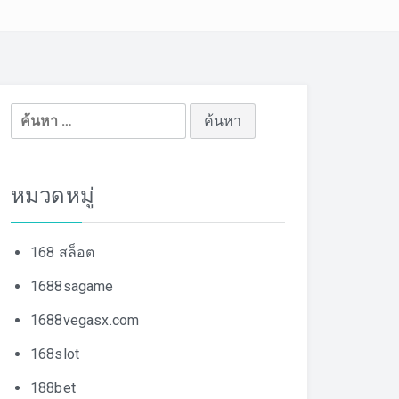
ค้นหา
สำหรับ:
หมวดหมู่
168 สล็อต
1688sagame
1688vegasx.com
168slot
188bet