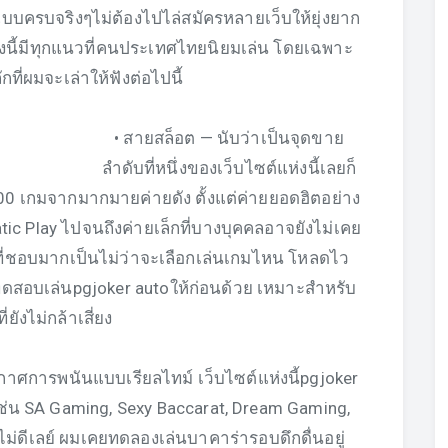
บบครบจริงๆไม่ต้องไปไล่สมัครหลายเว็บให้ยุ่งยาก
่าตรงนี้มีทุกแนวที่คนประเทศไทยนิยมเล่น โดยเฉพาะ
ักที่ผมจะเล่าให้ฟังต่อไปนี้
• สายสล็อต — นับว่าเป็นจุดขาย
ลำดับที่หนึ่งของเว็บไซต์แห่งนี้เลยก็
,000 เกมจากมากมายค่ายดัง ตั้งแต่ค่ายยอดฮิตอย่าง
ic Play ไปจนถึงค่ายเล็กที่บางบุคคลอาจยังไม่เคย
์ ที่ชอบมากเป็นไม่ว่าจะเลือกเล่นเกมไหน โหลดไว
ันทดสอบเล่นpgjoker autoให้ก่อนด้วย เหมาะสำหรับ
ี่ยังไม่กล้าเสี่ยง
ากาศการพนันแบบเรียลไทม์ เว็บไซต์แห่งนี้pgjoker
่น SA Gaming, Sexy Baccarat, Dream Gaming,
ไม่ดีเลย์ ผมเคยทดลองเล่นบาคาร่ารอบดึกดื่นอยู่