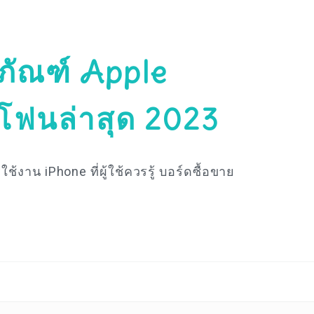
ภัณฑ์ Apple
โฟนล่าสุด 2023
งาน iPhone ที่ผู้ใช้ควรรู้ บอร์ดซื้อขาย