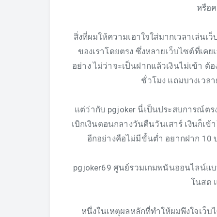
หรือค
สิ่งที่ผมให้ความเอาใจใส่มากเวลาเล่นเว็
ของเราโดยตรง ซึ่งหลายเว็บไซต์ที่เคยเ
อย่าง ไม่ว่าจะเป็นฝากแล้วเงินไม่เข้า 
ชั่วโมง แถมบางเวลา
แต่ว่ากับ pgjoker นี่เป็นประสบการณ์ตรง
เบิกเงินตอนกลางวันคืนวันเสาร์ เงินก็เข
อีกอย่างคือไม่มีขั้นต่ำ อยากฝาก 
pgjoker69 ศูนย์รวมเกมพนันออนไลน์แบบ
โนสด แ
หนึ่งในเหตุผลหลักที่ทำให้ผมพึงใจเว็บ