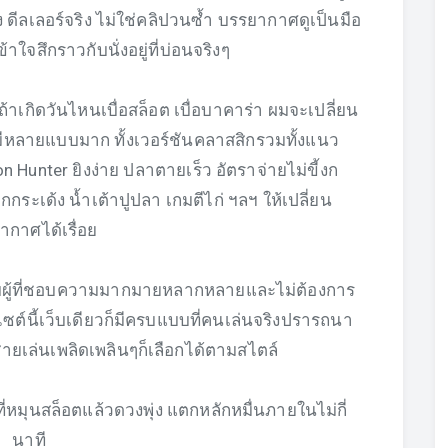
ง ดีลเลอร์จริง ไม่ใช่คลิปวนซ้ำ บรรยากาศดูเป็นมือ
าใจสึกราวกับนั่งอยู่ที่บ่อนจริงๆ
าเกิดวันไหนเบื่อสล็อต เบื่อบาคาร่า ผมจะเปลี่ยน
ามีหลายแบบมาก ทั้งเวอร์ชันคลาสสิกรวมทั้งแนว
 Hunter ยิงง่าย ปลาตายเร็ว อัตราจ่ายไม่ขี้งก
กระเด้ง น้ำเต้าปูปลา เกมตีไก่ ฯลฯ ให้เปลี่ยน
ากาศได้เรื่อย
ับผู้ที่ชอบความมากมายหลากหลายและไม่ต้องการ
ไซต์นี้เว็บเดียวก็มีครบแบบที่คนเล่นจริงปรารถนา
สายเล่นเพลิดเพลินๆก็เลือกได้ตามสไตล์
่หมุนสล็อตแล้วดวงพุ่ง แตกหลักหมื่นภายในไม่กี่
นาที