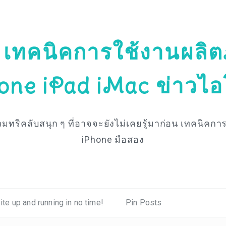
ร เทคนิคการใช้งานผลิต
one iPad iMac ข่าวไอ
คลับสนุก ๆ ที่อาจจะยังไม่เคยรู้มาก่อน เทคนิคการใช้
iPhone มือสอง
ite up and running in no time!
Pin Posts