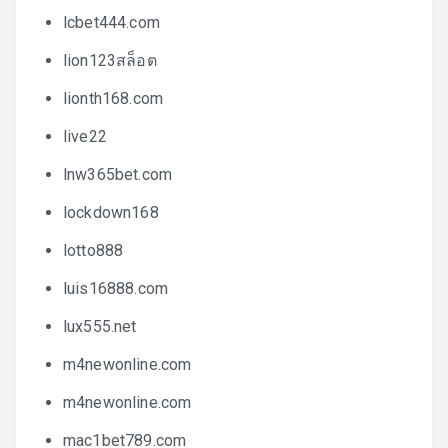
lcbet444.com
lion123สล็อต
lionth168.com
live22
lnw365bet.com
lockdown168
lotto888
luis16888.com
lux555.net
m4newonline.com
m4newonline.com
mac1bet789.com