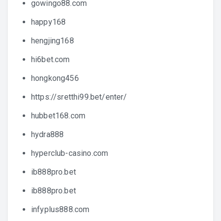
gowingo88.com
happy168
hengjing168
hi6bet.com
hongkong456
https://sretthi99.bet/enter/
hubbet168.com
hydra888
hyperclub-casino.com
ib888pro.bet
ib888pro.bet
infyplus888.com