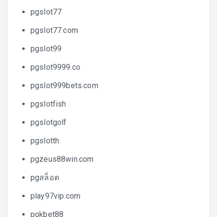
pgslot77
pgslot77.com
pgslot99
pgslot9999.co
pgslot999bets.com
pgslotfish
pgslotgolf
pgslotth
pgzeus88win.com
pgสล็อต
play97vip.com
pokbet88