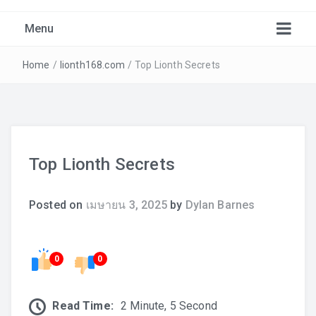
Menu
Blog
Home
/
lionth168.com
/
Top Lionth Secrets
Contact
Lets get your new site up and running in no time!
Top Lionth Secrets
Pin Posts
Posted on
เมษายน 3, 2025
by
Dylan Barnes
0
0
Read Time:
2 Minute, 5 Second