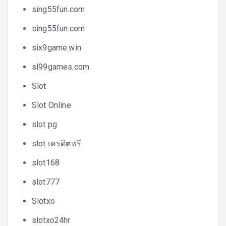
sing55fun.com
sing55fun.com
six9game.win
sl99games.com
Slot
Slot Online
slot pg
slot เครดิตฟรี
slot168
slot777
Slotxo
slotxo24hr