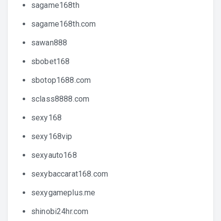
sagame168th
sagame168th.com
sawan888
sbobet168
sbotop1688.com
sclass8888.com
sexy168
sexy168vip
sexyauto168
sexybaccarat168.com
sexygameplus.me
shinobi24hr.com