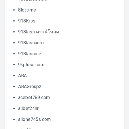
8lots.me
918Kiss
918kiss ดาวน์โหลด
918kissauto
918kissme
9kpluss.com
ABA
ABAGroup2
acebet789.com
allbet24hr
allone745s.com