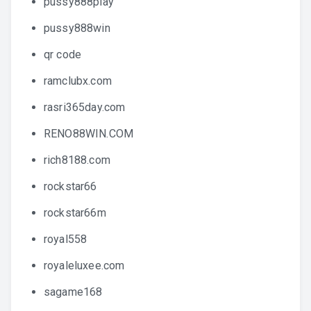
pussy888play
pussy888win
qr code
ramclubx.com
rasri365day.com
RENO88WIN.COM
rich8188.com
rockstar66
rockstar66m
royal558
royaleluxee.com
sagame168