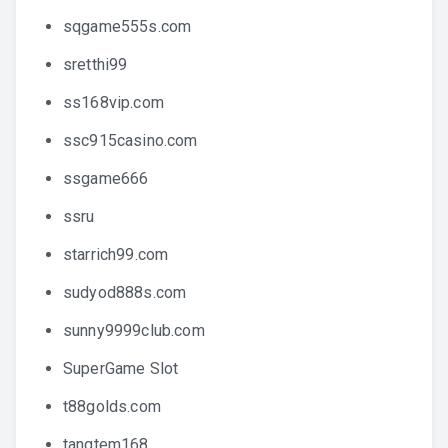
sqgame555s.com
sretthi99
ss168vip.com
ssc915casino.com
ssgame666
ssru
starrich99.com
sudyod888s.com
sunny9999club.com
SuperGame Slot
t88golds.com
tangtem168