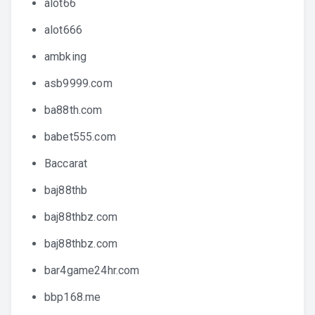
alot66
alot666
ambking
asb9999.com
ba88th.com
babet555.com
Baccarat
baj88thb
baj88thbz.com
baj88thbz.com
bar4game24hr.com
bbp168.me