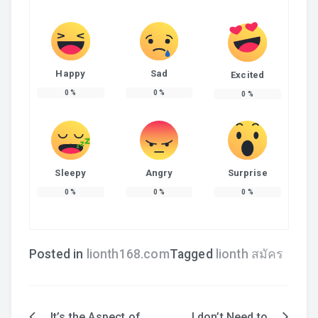
Happy
Sad
Excited
0
%
0
%
0
%
Sleepy
Angry
Surprise
0
%
0
%
0
%
Posted in
lionth168.com
Tagged
lionth สมัคร
It’s the Aspect of
I don’t Need to